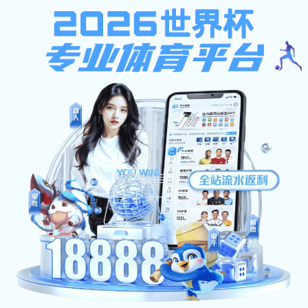
立即注册
江南电竞网页
官网 · 权
威体育数据平台
江南电竞网页 OFFICIAL WEBSITE
自2022年创立以来，
江南电竞网页
致力于为用户提供
包括NBA、英超、欧洲杯、LPL在内的热门赛事直播与
数据服务，广受用户信赖。
立即下载江南电竞网页APP