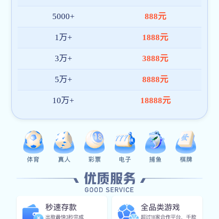
比赛中调整策略以争取胜利。通过这些分析，我们希
望能够为读者提供一个全面的视角，让大家了解到活
塞主场优势的重要性及其对比赛结果的深远影响。
1、活塞主场氛围解析
活塞队作为一支历史悠久的NBA球队，其主场氛围一
直以来都是一种无与伦比的力量。每当球队在主场作
战时，热情洋溢的球迷总能为他们营造出一种无形却
又强大的支持。这种氛围不仅能够鼓舞球员，更能对
对手造成心理压力，让他们感受到来自观众席上的巨
大威胁。
除了球迷的呐喊助威外，活塞主场独特的环境也让客
队难以适应。在这样的情况下，客队往往会因为不熟
悉场地而导致发挥失常。这意味着，在G2比赛中，活