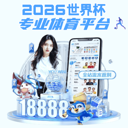
立即注册
江南电竞网页
官网 · 权
威体育数据平台
江南电竞网页 OFFICIAL WEBSITE
自2022年创立以来，
江南电竞网页
致力于为用户提供
包括NBA、英超、欧洲杯、LPL在内的热门赛事直播与
数据服务，广受用户信赖。
立即下载江南电竞网页APP