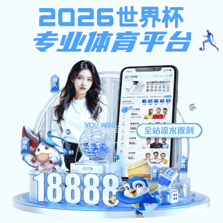
立即注册
江南电竞网页
官网 · 权
威体育数据平台
江南电竞网页 OFFICIAL WEBSITE
自2022年创立以来，
江南电竞网页
致力于为用户提供
包括NBA、英超、欧洲杯、LPL在内的热门赛事直播与
数据服务，广受用户信赖。
立即下载江南电竞网页APP