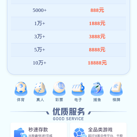
轻球员培养、引援政策以及文化建设，从而展现出全
新的面貌和愿景。
1、战略调整与战术革新
在哈里森·巴恩斯时代的末期，独行侠逐渐暴露出阵容
深度不足的问题，这促使管理层进行全面的战略调
整。球队需要根据现代篮球的发展趋势，形成更加灵
活多变的战术体系，以应对不同风格对手的挑战。
首先，独行侠可以考虑增加三分球投射和快速反击元
素，通过外线投篮拉开空间，使得内线球员能够更好
地发挥。此外，通过强调全场紧逼防守，可以提高球
队整体防守效率，为进攻创造更多机会。
其次，引入数据分析技术，将科技与篮球结合起来，
也是独行侠未来发展的重要方向。通过精确的数据分