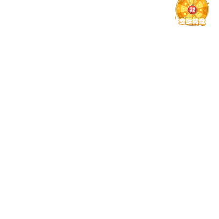
其次，建立完善的心理辅导机制也是不可忽视的一
环。年轻球员初入职业联赛时面对巨大压力，良好的
心理素质将直接影响他们的表现。因此，在团队中引
入心理顾问，有助于帮助年轻人更快适应职业生涯带
来的挑战。
3、引援政策与市场定位
为了更好地冲击季后赛、争夺总冠军，独行侠必须重
新审视其引援政策。在哈里森时代之后，更加精准有
效地进行市场定位，将是球队重塑未来的重要一环。
首先，应当明确补强哪些位置最为迫切，例如后卫线
或锋线。如果能够找到合适且具备即战力的新星，不
仅能提高整体实力，也会激励现有队员奋发向上。此
外，引入具有丰富经验和领导能力的大牌明星，对提