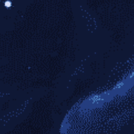
谷。从2012年到现在，多次经历阵容重建，让
路，但过于频繁的人事变动却让他们难以形成稳
而且，在这段时间里，不同于其他豪门球队持续
立起真正意义上的“冠军团队”。这其中既有管理
资源有限等现实因素。因此，当下被认为是近十
了。
同时，由于西部联盟力量不断增强，各支球队纷
力平平的雷霆更加困难，对比之下，他们夺冠希
明星球员意外受伤，也可能直接影响到他们整个
4、未来展望
展望未来，若要改变目前的不利局面，雷霆必须
们需要充分利用现有年轻球员的发展潜力，通过