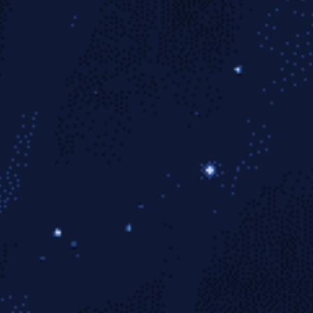
2、雷霆当前阵容分析
目前雷霆队阵容中，有多位年轻有潜力的新星，
自都有独特之处，但缺乏经验往往使他们无法在
伯顿这样拥有丰富比赛经验和较强心理素质的球
再者，与其他西部强队相比，雷霆在深度上存在
体而言，在对抗顶级球队时常常显得捉襟见肘。
一步放大这种差距，使得争冠梦想变得更加渺茫
另外，从战术角度来看，目前雷霆需要重新审视
考虑如何调整战术以适应新的人员配置。然而，
教练组付出额外努力才能确保球队保持竞争力。
3、过去十年的表现
回顾过去十年，雷霆曾经是NBA最具竞争力的球