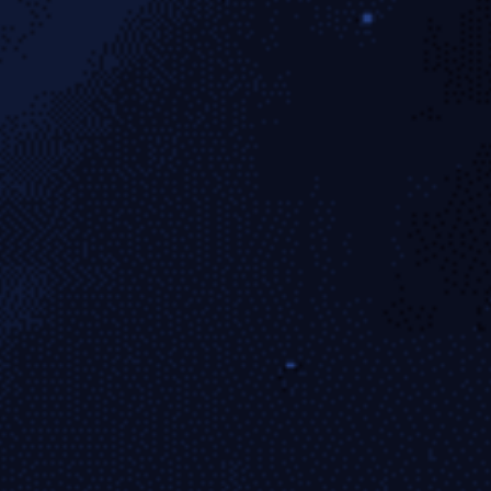
实力最弱这一观点，无疑为我们提供了一种全新的
势下各支球队发展的复杂性与艰辛。
未来，对于雷霆来说，无论是在管理层决策、教
要做出积极响应，以期实现逆转局面的目标。当
支充满潜力与激情的年轻军团能够早日找到属于自