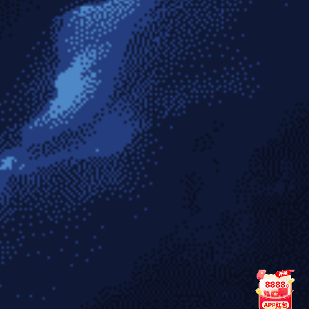
人感慨万千。虽说重建是每支球队都必经之
定竞争优势。
补强自己的阵容，雷霆始终未能围绕核心建
层决策失误的问题，也有市场环境变化导致
年来最弱的一支冠军争夺者，也就不难理解
纷加大投入以求取得佳绩。这使得原本就实
望愈发渺小。在这样的背景下，即便是一名
赛季的发展轨迹。
采取积极有效的方法来应对挑战。首先，他
合理培养提升全队整体实力。同时，可以考