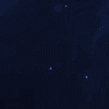
上一篇：
墨菲神勇表现全场闪耀24投13中砍…