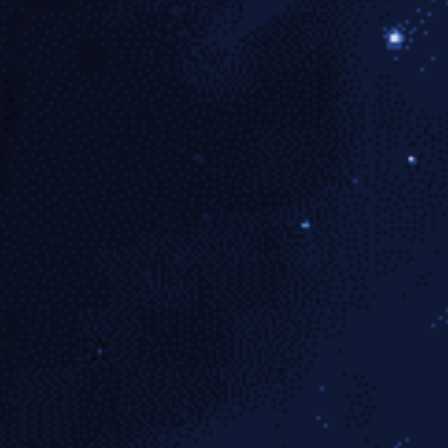
霆夺冠影响称过去十年雷霆
冠军实力最弱