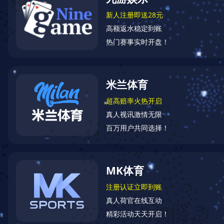
立即下载江南电竞网页APP
首页
/
体育热讯
/ 正文