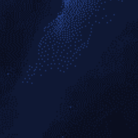
虑引进一些成熟稳重且具备丰富比赛经验的大牌
力。
其次，在战术上，需要根据当前人员状况进行灵
天赋；另一方面，又需结合实际情况设计出符合
影响。此外，加强防守端建设也是提升竞争力的
胜算。
最后，管理层也需认真思考长远发展战略，在重
不仅关系到眼前赛季，更关乎整个俱乐部未来的
落实，相信总有一天他们能重新崛起，再次冲击
总结：
综上所述，通过对哈利伯顿受伤对于雷霆夺冠影
到，这支曾经充满希望和潜力的球队如今正面对