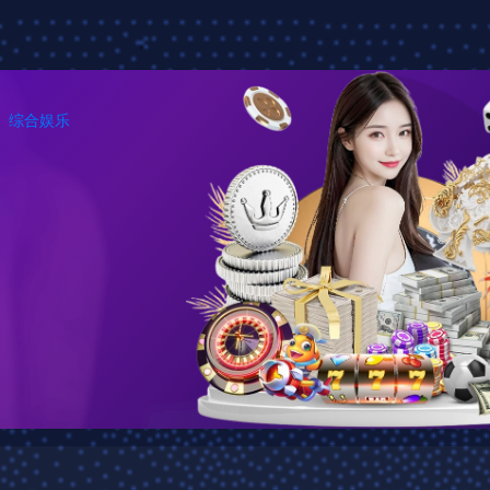
体育
下载App
公司简介
· 权威体育数
提供包括NBA、英超、欧洲
用户信赖。